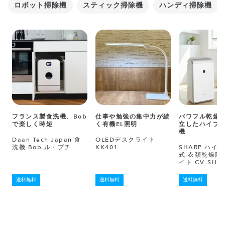
ロボット掃除機
スティック掃除機
ハンディ掃除機
フランス製食洗機、Bob
仕事や勉強の集中力が続
パワフル乾燥
で楽しく時短
く有機EL照明
立したハイブ
機
Daan Tech Japan 食
OLEDデスクライト
洗機 Bob ル・プチ
KK401
SHARP ハイ
式 衣類乾燥除
イト CV-SH1
送料無料
送料無料
送料無料