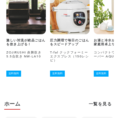
激しい対流が絶品ごはん
圧力調理で毎日のごはん
お湯と冷水が
を炊き上げる！
をスピードアップ
家庭用卓上サ
ZOJIRUSHI 炎舞炊き
T-fal クックフォーミー
コンパクトウ
5.5合炊き NW-LA10
エクスプレス（150レシ
ーバー AQUA
ピ）
送料無料
送料無料
送料無料
ホーム
一覧を見る