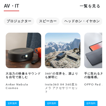
AV・IT
一覧を見る
プロジェクター
スピーカー
ヘッドホン・イヤホン
大迫力の映像＆サウンド
360°の世界を、誰より
手に取れる大
を自宅で楽しむ
も鮮明に
の臨場感。
Anker Nebula
Insta360 X4 360度カ
OPPO Pad Ai
Cosmos
メラ アクセサリーセッ
ト
送料無料
送料無料
送料無料