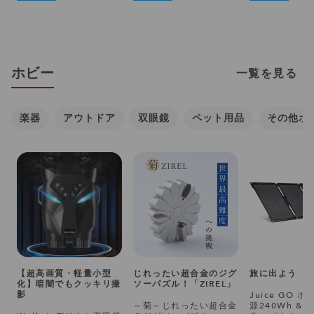
ホビー
一覧を見る
楽器
アウトドア
双眼鏡
ペット用品
その他ホ
【超高画質・軽量小型
じれったい超合金のジグ
旅に出よう
化】暗闇でもクッキリ撮
ソーパズル！「ZIREL」
影
Juice GO 
～菊～じれったい超合金
源240Wh & 