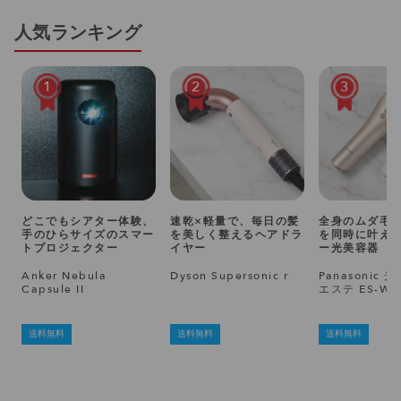
人気ランキング
1
2
3
どこでもシアター体験、
速乾×軽量で、毎日の髪
全身のムダ毛
手のひらサイズのスマー
を美しく整えるヘアドラ
を同時に叶え
トプロジェクター
イヤー
ー光美容器
Anker Nebula
Dyson Supersonic r
Panasonic 
Capsule II
エステ ES-WP
送料無料
送料無料
送料無料