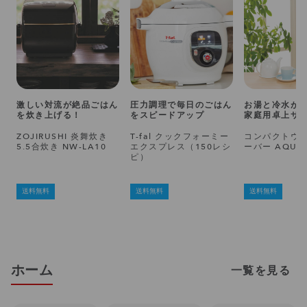
激しい対流が絶品ごはん
圧力調理で毎日のごはん
お湯と冷水が
を炊き上げる！
をスピードアップ
家庭用卓上サ
ZOJIRUSHI 炎舞炊き
T-fal クックフォーミー
コンパクトウ
5.5合炊き NW-LA10
エクスプレス（150レシ
ーバー AQUA
ピ）
送料無料
送料無料
送料無料
ホーム
一覧を見る