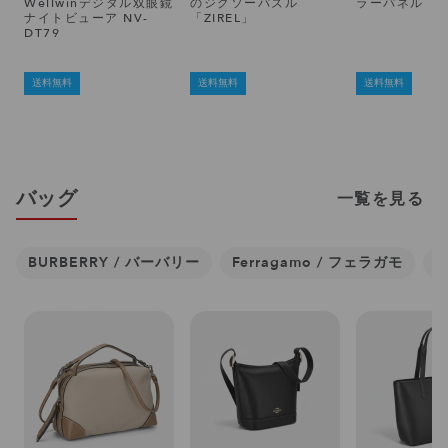
Wellwinデジタル双眼鏡
のジグソーパズル
ラーパネル
ナイトビューア NV-
「ZIREL」
DT79
送料無料
送料無料
送料無料
バッグ
一覧を見る
BURBERRY / バーバリー
Ferragamo / フェラガモ
C