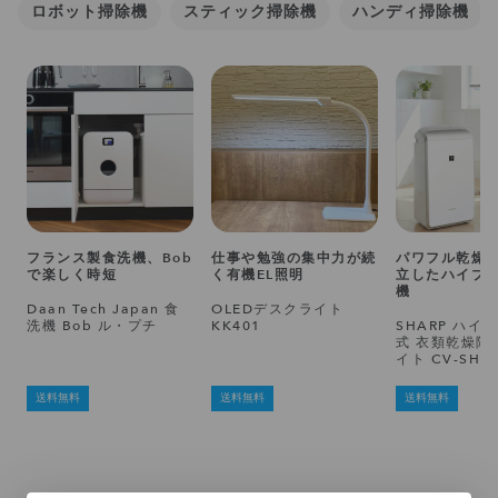
ロボット掃除機
スティック掃除機
ハンディ掃除機
フランス製食洗機、Bob
仕事や勉強の集中力が続
パワフル乾燥
で楽しく時短
く有機EL照明
立したハイブ
機
Daan Tech Japan 食
OLEDデスクライト
洗機 Bob ル・プチ
KK401
SHARP ハイ
式 衣類乾燥除
イト CV-SH1
送料無料
送料無料
送料無料