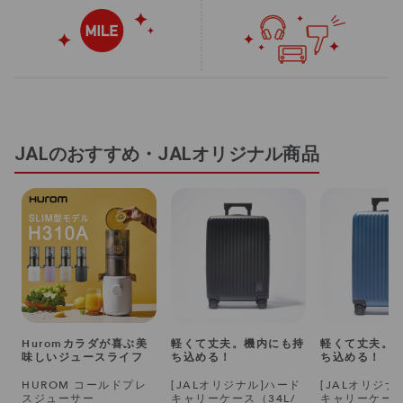
JALのおすすめ・JALオリジナル商品
Huromカラダが喜ぶ美
軽くて丈夫。機内にも持
軽くて丈夫。
味しいジュースライフ
ち込める！
ち込める！
HUROM コールドプレ
[JALオリジナル]ハード
[JALオリジナ
スジューサー
キャリーケース（34L/
キャリーケース