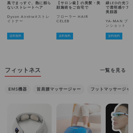
風でまっすぐ、熱に頼ら
【サロン級】の美髪・美
緑LEDの光フ
ないストレートヘア
顔施術をご自宅で
で透明感ケア
美顔器
Dyson Airstraitストレ
フローラー HAIR
イトナー
CELEB
YA-MAN ブ
ンショット
送料無料
送料無料
送料無料
フィットネス
一覧を見る
EMS機器
首肩腰マッサージャー
フットマッサージャ