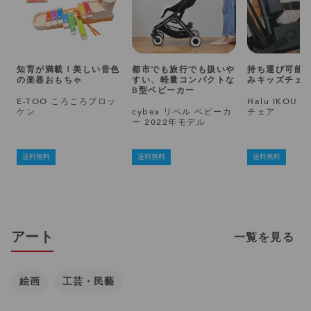
知育が満載！美しい音色
都市でも旅行でも扱いや
持ち運び可能
の楽器おもちゃ
すい、軽量コンパクトな
みキッズチェ
B型ベビーカー
E-TOO ころころブロッ
Halu IKOU
ケン
cybex リベル ベビーカ
チェア
ー 2022年モデル
送料無料
送料無料
送料無料
アート
一覧を見る
絵画
工芸・民藝