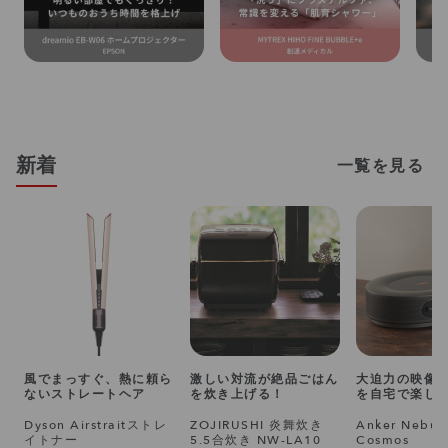
新着
一覧を見る
風でまっすぐ、熱に頼ら
激しい対流が絶品ごはん
大迫力の映像
ないストレートヘア
を炊き上げる！
を自宅で楽し
Dyson Airstraitストレ
ZOJIRUSHI 炎舞炊き
Anker Nebul
イトナー
5.5合炊き NW-LA10
Cosmos