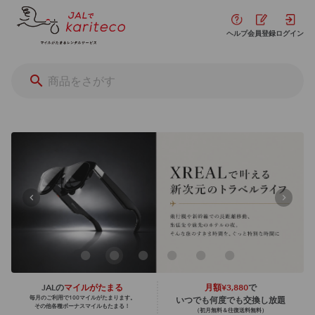
ヘルプ
会員登録
ログイン
JALの
マイルがたまる
月額¥3,880
で
毎月のご利用で100マイルがたまります。
いつでも何度でも交換し放題
その他各種ボーナスマイルもたまる！
（初月無料＆往復送料無料）