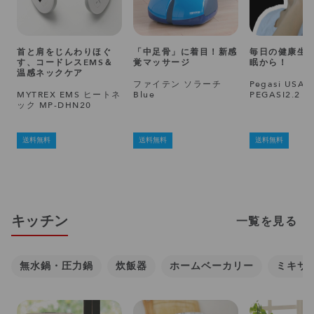
首と肩をじんわりほぐ
「中足骨」に着目！新感
毎日の健康生
す、コードレスEMS＆
覚マッサージ
眠から！
温感ネックケア
ファイテン ソラーチ
Pegasi USA I
MYTREX EMS ヒートネ
Blue
PEGASI2.2
ック MP-DHN20
送料無料
送料無料
送料無料
キッチン
一覧を見る
無水鍋・圧力鍋
炊飯器
ホームベーカリー
ミキサ