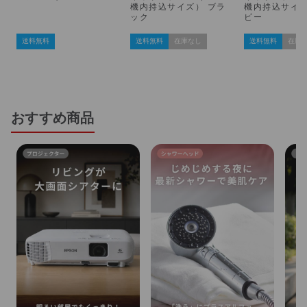
機内持込サイズ） ブラ
機内持込サイズ
ック
ビー
送料無料
送料無料
在庫なし
送料無料
在庫
おすすめ商品