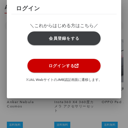
AV・IT
一覧を見る
ログイン
＼これからはじめる方はこちら／
プロジェクター
スピーカー
ヘッドホン・イヤホン
会員登録をする
ログインする
※JAL WebサイトのJMB認証画面に遷移します。
大迫力の映像＆サウンド
360°の世界を、誰より
手に取れる大
を自宅で楽しむ
も鮮明に
の臨場感。
Anker Nebula
Insta360 X4 360度カ
OPPO Pad Ai
Cosmos
メラ アクセサリーセッ
ト
送料無料
送料無料
送料無料