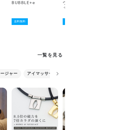
BUBBLE+e
ヴィーナス ビューテ
ートブラ
ィープラス
送料無料
送料無料
送料無料
一覧を見る
サージャー
アイマッサージャー
マッサージガン
振動マ