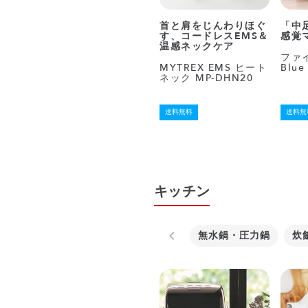
首と肩をじんわりほぐ
「中
す、コードレスEMS＆
感覚
温感ネックケア
ファ
MYTREX EMS ヒート
Blue
ネック MP-DHN20
送料無料
送料無
キッチン
無水鍋・圧力鍋
炊