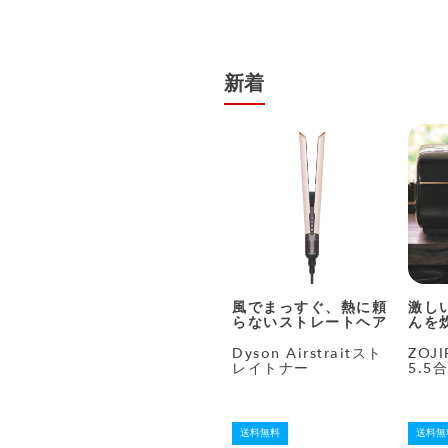
新着
風でまっすぐ、熱に頼
激し
らないストレートヘア
んを
Dyson Airstraitスト
ZOJ
レイトナー
5.5
送料無料
送料無