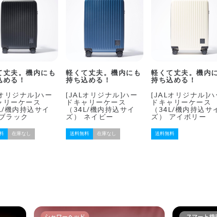
て丈夫。機内にも
軽くて丈夫。機内にも
軽くて丈夫。機内
込める！
持ち込める！
持ち込める！
Lオリジナル]ハー
[JALオリジナル]ハー
[JALオリジナル]ハ
ャリーケース
ドキャリーケース
ドキャリーケース
L/機内持込サイ
（34L/機内持込サイ
（34L/機内持込サ
 ブラック
ズ） ネイビー
ズ） アイボリー
料
在庫なし
送料無料
在庫なし
送料無料