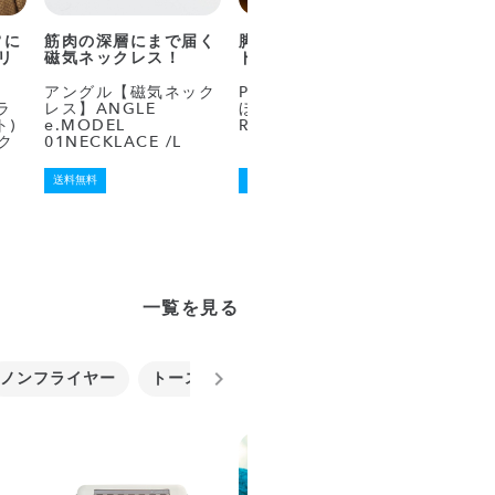
常に
筋肉の深層にまで届く
脚を入れるだけ！ベッ
“揺れ”
リ
磁気ネックレス！
ドの上でマッサージ
激”で
せるダ
ス
アングル【磁気ネック
Panasonic ねるまえ
ラ
レス】ANGLE
ほっとリフレ EW-
ト)
e.MODEL
RA150
MYTRE
ック
01NECKLACE /L
送料無料
送料無料
送料無料
一覧を見る
ノンフライヤー
トースター
ロースター・グリル
電子