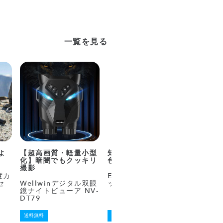
一覧を見る
よ
【超高画質・軽量小型
知育が満載！美しい音
圧力調
化】暗闇でもクッキリ
色の楽器おもちゃ
んをス
撮影
0度カ
E-TOO ころころブロ
T-fa
セ
Wellwinデジタル双眼
ッケン
ー エク
鏡ナイトビューア NV-
レシピ
DT79
送料無料
送料無料
送料無料