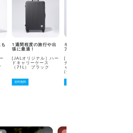
にも
1週間程度の旅行や出
キャビンウィンドウの
1週間
張に最適！
アップサイクル品
張に最
ー
[JALオリジナル］ハー
[レムノス]JALオリジ
[JAL
ドキャリーケース
ナル ボーイング777キ
ドキャ
イ
（71L） ブラック
ャビンウィンドウ 掛
（71L
け時計
送料無料
送料無料
在庫なし
送料無料