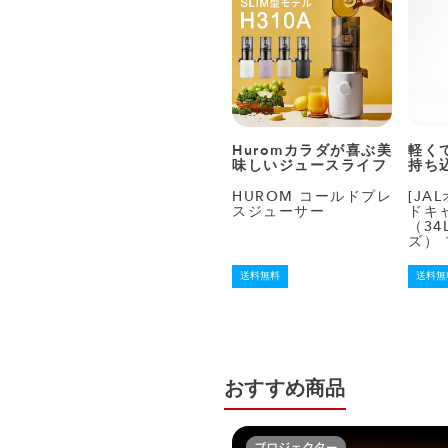
Huromカラダが喜ぶ美
軽く
味しいジュースライフ
持ち
HUROM コールドプレ
[JA
スジューサー
ドキ
（34
ズ）
送料無料
送料無
おすすめ商品