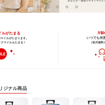
イルがたまる
月額¥
いつでも何
0マイルがたまります。
ナスマイルもたまる！
（初月無料
オリジナル商品