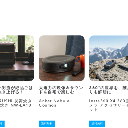
い対流が絶品ごは
大迫力の映像＆サウン
360°の世界を、誰
炊き上げる！
ドを自宅で楽しむ
りも鮮明に
IRUSHI 炎舞炊き
Anker Nebula
Insta360 X4 36
合炊き NW-LA10
Cosmos
メラ アクセサリー
ット
料
送料無料
送料無料