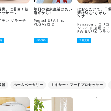
足骨」に着目！新
毎日の健康生活は良い
はおるだけで、日
マッサージ
睡眠から！
溶け込む“ながらコ
ケア
イテン ソラーチ
Pegasi USA Inc.
PEGASI2.2
Panasonic コリコ
ンワイド(肩用セッ
EW-RA550 ブラ
料
送料無料
送料無料
飯器
ホームベーカリー
ミキサー・フードプロセッサー