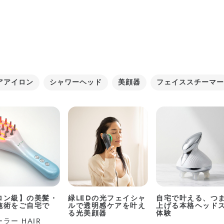
アアイロン
シャワーヘッド
美顔器
フェイススチーマー
ロン級】の美髪・
緑LEDの光フェイシャ
自宅で叶える、つ
施術をご自宅で
ルで透明感ケアを叶え
上げる本格ヘッド
る光美顔器
体験
ラー HAIR