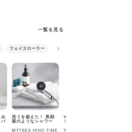
一覧を見る
フェイスローラー
脱毛器
ヘッドスパ・頭皮ケア
まみ
洗うを超えた！ 美顔
Voceベストコスメの
温・冷
スパ
器のようなシャワー
コードレス光美容器
力リセ
MYTREX HIHO FINE
YA-MAN レイボーテ
Areti