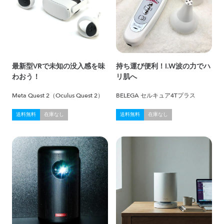
最新型VRで未知の没入感を味
持ち運び便利！I.W波の力でハ
わおう！
リ肌へ
Meta Quest 2（Oculus Quest 2）
BELEGA セルキュア4Tプラス
送料無料
在庫なし
送料無料
在庫なし