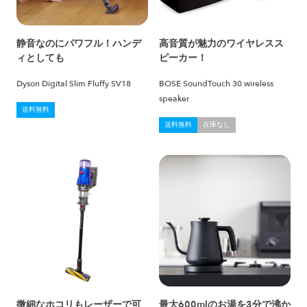
静音なのにパワフル！ハンデ
高音質が魅力のワイヤレスス
ィとしても
ピーカー！
Dyson Digital Slim Fluffy SV18
BOSE SoundTouch 30 wireless
speaker
送料無料
送料無料
在庫なし
微細なホコリもレーザーで可
最大600mlのお湯を3分で沸か