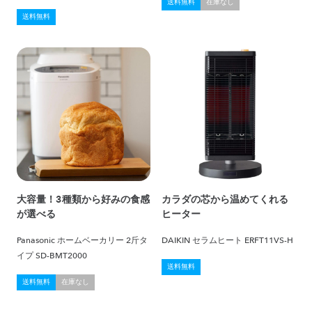
送料無料
在庫なし
送料無料
大容量！3種類から好みの食感
カラダの芯から温めてくれる
が選べる
ヒーター
Panasonic ホームベーカリー 2斤タ
DAIKIN セラムヒート ERFT11VS-H
イプ SD-BMT2000
送料無料
送料無料
在庫なし