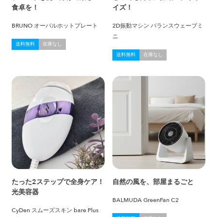
食卓を！
イズ！
BRUNO オーバルホットプレート
2D振動マシン バランスウェーブミ
ニ
送料無料
在庫なし
送料無料
在庫なし
たった2ステップで全身ケア！
自然の風を、部屋まるごと
光美容器
BALMUDA GreenFan C2
CyDen スムーズスキン bare Plus