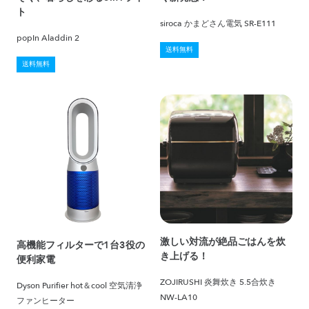
ト
siroca かまどさん電気 SR-E111
popIn Aladdin 2
送料無料
送料無料
激しい対流が絶品ごはんを炊
高機能フィルターで1台3役の
き上げる！
便利家電
ZOJIRUSHI 炎舞炊き 5.5合炊き
Dyson Purifier hot＆cool 空気清浄
NW-LA10
ファンヒーター