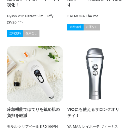
視化！
す
Dyson V12 Detect Slim Fluffy
BALMUDA The Pot
(SV20 FF)
送料無料
在庫なし
送料無料
在庫なし
冷却機能でほてりを鎮め肌の
VIOにも使えるサロンクオリ
負担を軽減
ティ！
美ルル クリアベール KRD1009N
YA-MAN レイボーテ ヴィーナス