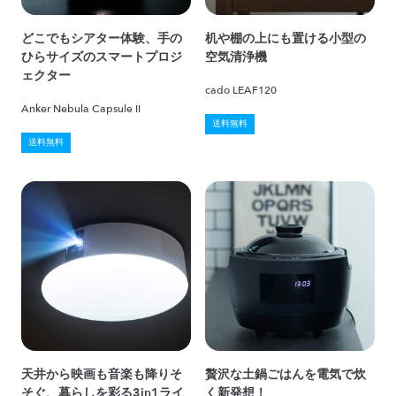
どこでもシアター体験、手の
机や棚の上にも置ける小型の
ひらサイズのスマートプロジ
空気清浄機
ェクター
cado LEAF120
Anker Nebula Capsule II
送料無料
送料無料
天井から映画も音楽も降りそ
贅沢な土鍋ごはんを電気で炊
そぐ、暮らしを彩る3in1ライ
く新発想！