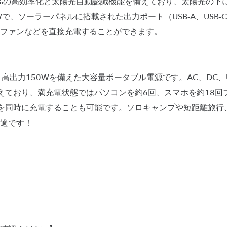
3%の高効率化と太陽光自動認識機能を備えており、太陽光の下
で、ソーラーパネルに搭載された出力ポート（USB-A、USB-
ファンなどを直接充電することができます。
Whと高出力150Wを備えた大容量ポータブル電源です。AC、DC、U
えており、満充電状態ではパソコンを約6回、スマホを約18回
を同時に充電することも可能です。ソロキャンプや短距離旅行
適です！
------------