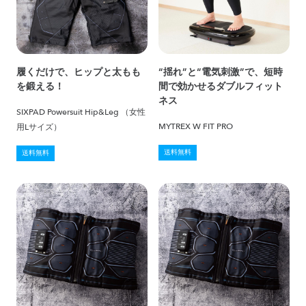
履くだけで、ヒップと太もも
“揺れ”と“電気刺激”で、短時
を鍛える！
間で効かせるダブルフィット
ネス
SIXPAD Powersuit Hip&Leg （女性
MYTREX W FIT PRO
用Lサイズ）
送料無料
送料無料