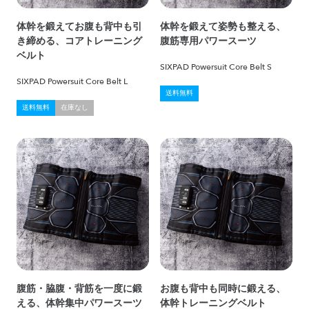
体幹を鍛えてお腹も背中も引
体幹を鍛えて姿勢も整える、
き締める、コアトレーニング
腹筋専用パワースーツ
ベルト
SIXPAD Powersuit Core Belt S
SIXPAD Powersuit Core Belt L
送料無料
送料無料
在庫なし
腹筋・脇腹・背筋を一度に鍛
お腹も背中も同時に鍛える、
える、体幹集中パワースーツ
体幹トレーニングベルト