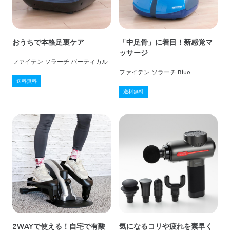
おうちで本格足裏ケア
「中足骨」に着目！新感覚マ
ッサージ
ファイテン ソラーチ バーティカル
ファイテン ソラーチ Blue
送料無料
送料無料
2WAYで使える！自宅で有酸
気になるコリや疲れを素早く