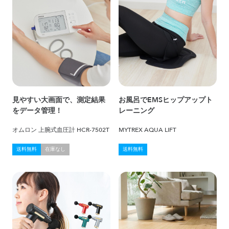
見やすい大画面で、測定結果
お風呂でEMSヒップアップト
をデータ管理！
レーニング
オムロン 上腕式血圧計 HCR-7502T
MYTREX AQUA LIFT
送料無料
在庫なし
送料無料