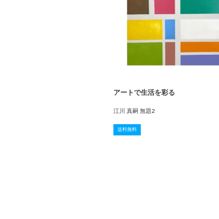
アートで生活を彩る
江川 真嗣 無題2
送料無料