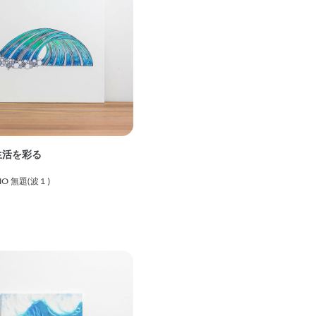
生活を彩る
ANO 無題(波１)