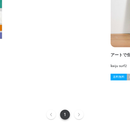
アートで
keiju surf2
送料無料
1