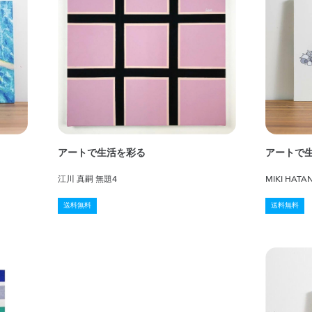
アートで生活を彩る
アートで
江川 真嗣 無題4
MIKI HAT
送料無料
送料無料