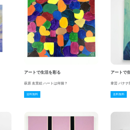
アートで生活を彩る
アートで
萩原 友里絵 ハートは何個？
韋芸 バナナ
送料無料
送料無料