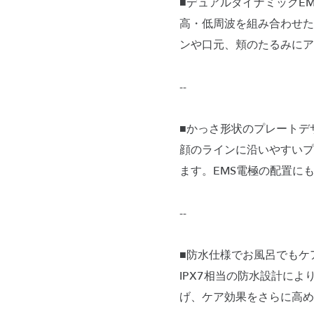
■デュアルダイナミックE
高・低周波を組み合わせた
ンや口元、頬のたるみにア
--
■かっさ形状のプレートデ
顔のラインに沿いやすいプ
ます。EMS電極の配置に
--
■防水仕様でお風呂でもケ
IPX7相当の防水設計に
げ、ケア効果をさらに高め