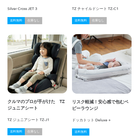
Silver Cross JET 3
TZ チャイルドシート TZ-C1
送料無料
在庫なし
送料無料
在庫なし
クルマのプロが手がけた TZ
リスク軽減！安心感で包むベ
ジュニアシート
ビーラウンジ
TZ ジュニアシート TZ-J1
ドッカトット Deluxe +
送料無料
在庫なし
送料無料