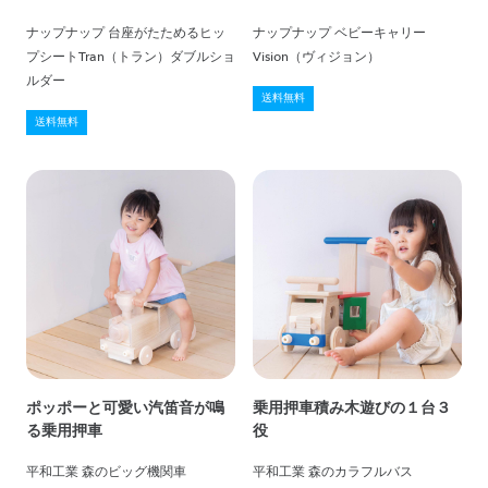
ナップナップ 台座がたためるヒッ
ナップナップ ベビーキャリー
プシートTran（トラン）ダブルショ
Vision（ヴィジョン）
ルダー
送料無料
送料無料
ポッポーと可愛い汽笛音が鳴
乗用押車積み木遊びの１台３
る乗用押車
役
平和工業 森のビッグ機関車
平和工業 森のカラフルバス