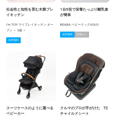
社会性と知性を育む木製プレ
1台5役で栄養たっぷり離乳食
イキッチン
が簡単
I'm TOY マイプレイキッチン オー
BEABA ベビークックSOLO
ブン ＜ 3歳 ＞
送料無料
在庫なし
送料無料
スーツケースのように運べる
クルマのプロが手がけた TZ
ベビーカー
チャイルドシート