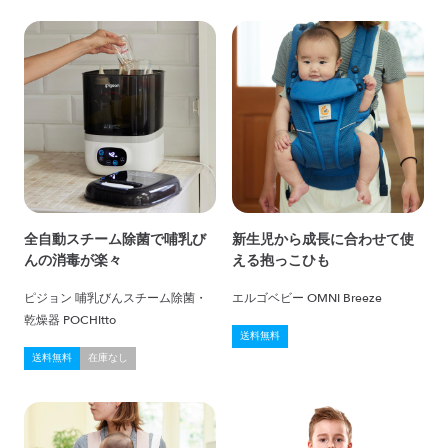
全自動スチーム除菌で哺乳び
新生児から成長に合わせて使
んの消毒が楽々
える抱っこひも
ピジョン 哺乳びんスチーム除菌・
エルゴベビー OMNI Breeze
乾燥器 POCHItto
送料無料
送料無料
在庫なし