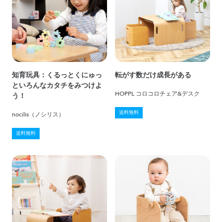
知育玩具：くるっとくにゅっ
転がす数だけ成長がある
といろんなカタチをみつけよ
HOPPL コロコロチェア&デスク
う！
送料無料
nocilis（ノシリス）
送料無料