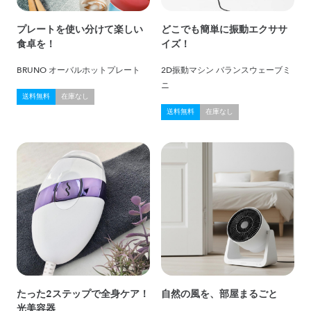
プレートを使い分けて楽しい
どこでも簡単に振動エクササ
食卓を！
イズ！
BRUNO オーバルホットプレート
2D振動マシン バランスウェーブミ
ニ
送料無料
在庫なし
送料無料
在庫なし
たった2ステップで全身ケア！
自然の風を、部屋まるごと
光美容器