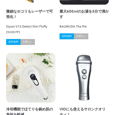
微細なホコリもレーザーで可
最大600mlのお湯を3分で沸か
視化！
す
Dyson V12 Detect Slim Fluffy
BALMUDA The Pot
(SV20 FF)
送料無料
在庫なし
送料無料
在庫なし
冷却機能でほてりを鎮め肌の
VIOにも使えるサロンクオリ
負担を軽減
ティ！