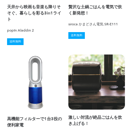
天井から映画も音楽も降りそ
贅沢な土鍋ごはんを電気で炊
そぐ、暮らしを彩る3in1ライ
く新発想！
ト
siroca かまどさん電気 SR-E111
popIn Aladdin 2
送料無料
送料無料
激しい対流が絶品ごはんを炊
高機能フィルターで1台3役の
き上げる！
便利家電