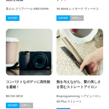
美ルル クリアベール KRD1009N
YA-MAN レイボーテ ヴィーナス
送料無料
送料無料
在庫なし
コンパクトなボディに高性能
熱を与えながら、髪の美しさ
を凝縮！
を育むストレートアイロン
RICOH GR III
Bioprogramming ヘアビューロン
4D Plus ストレート
送料無料
在庫なし