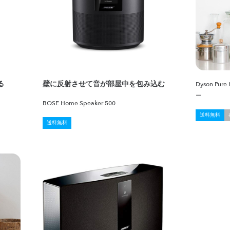
る
壁に反射させて音が部屋中を包み込む
Dyson P
ー
BOSE Home Speaker 500
送料無料
送料無料