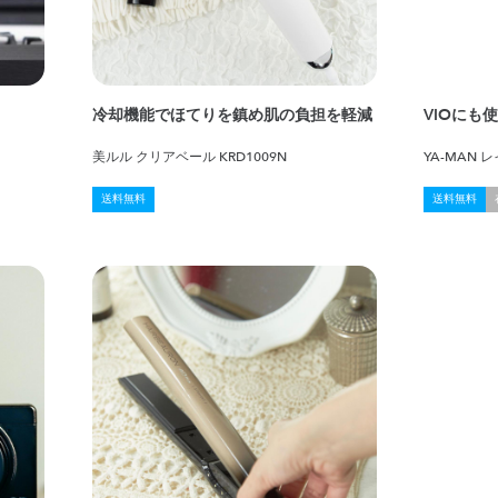
冷却機能でほてりを鎮め肌の負担を軽減
VIOにも
美ルル クリアベール KRD1009N
YA-MAN
送料無料
送料無料