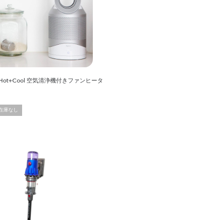
ure Hot+Cool 空気清浄機付きファンヒータ
在庫なし