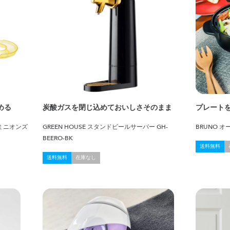
める
炭酸ガスを閉じ込めておいしさそのまま
プレート
ミニオンズ
GREEN HOUSE スタンドビールサーバー GH-
BRUNO 
BEERO-BK
送料無料
送料無料
在庫なし