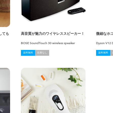
しても
高音質が魅力のワイヤレススピーカー！
微細なホ
BOSE SoundTouch 30 wireless speaker
Dyson V12 D
送料無料
在庫なし
送料無料