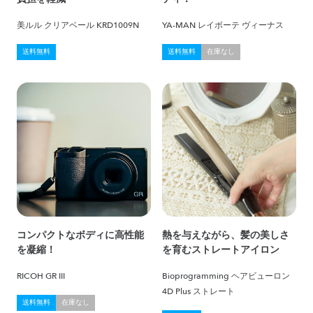
美ルル クリアベール KRD1009N
YA-MAN レイボーテ ヴィーナス
送料無料
送料無料
在庫なし
コンパクトなボディに高性能
熱を与えながら、髪の美しさ
を凝縮！
を育むストレートアイロン
RICOH GR III
Bioprogramming ヘアビューロン
4D Plus ストレート
送料無料
在庫なし