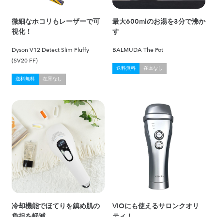
微細なホコリもレーザーで可
最大600mlのお湯を3分で沸か
視化！
す
Dyson V12 Detect Slim Fluffy
BALMUDA The Pot
(SV20 FF)
送料無料
在庫なし
送料無料
在庫なし
冷却機能でほてりを鎮め肌の
VIOにも使えるサロンクオリ
負担を軽減
ティ！