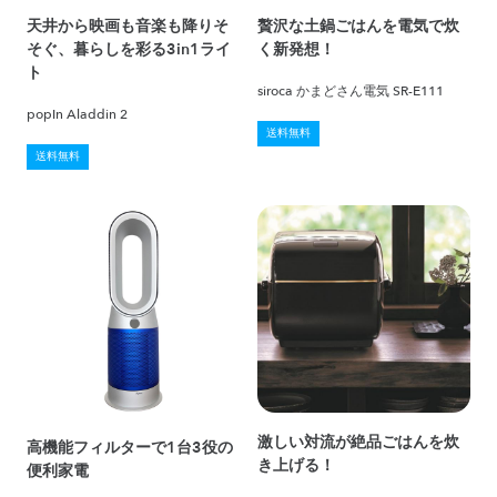
天井から映画も音楽も降りそ
贅沢な土鍋ごはんを電気で炊
そぐ、暮らしを彩る3in1ライ
く新発想！
ト
siroca かまどさん電気 SR-E111
popIn Aladdin 2
送料無料
送料無料
激しい対流が絶品ごはんを炊
高機能フィルターで1台3役の
き上げる！
便利家電