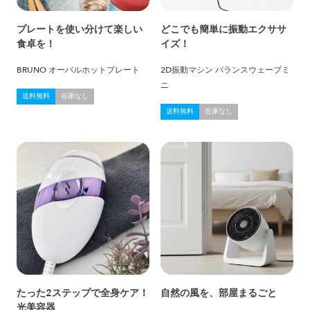
プレートを使い分けて楽しい
どこでも簡単に振動エクササ
食卓を！
イズ！
BRUNO オーバルホットプレート
2D振動マシン バランスウェーブミ
ニ
送料無料
在庫なし
送料無料
在庫なし
たった2ステップで全身ケア！
自然の風を、部屋まるごと
光美容器