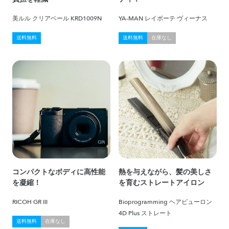
美ルル クリアベール KRD1009N
YA-MAN レイボーテ ヴィーナス
送料無料
送料無料
在庫なし
コンパクトなボディに高性能
熱を与えながら、髪の美しさ
を凝縮！
を育むストレートアイロン
RICOH GR III
Bioprogramming ヘアビューロン
4D Plus ストレート
送料無料
在庫なし