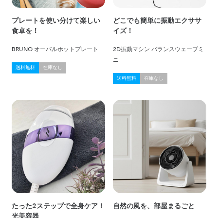
プレートを使い分けて楽しい
どこでも簡単に振動エクササ
食卓を！
イズ！
BRUNO オーバルホットプレート
2D振動マシン バランスウェーブミ
ニ
送料無料
在庫なし
送料無料
在庫なし
たった2ステップで全身ケア！
自然の風を、部屋まるごと
光美容器