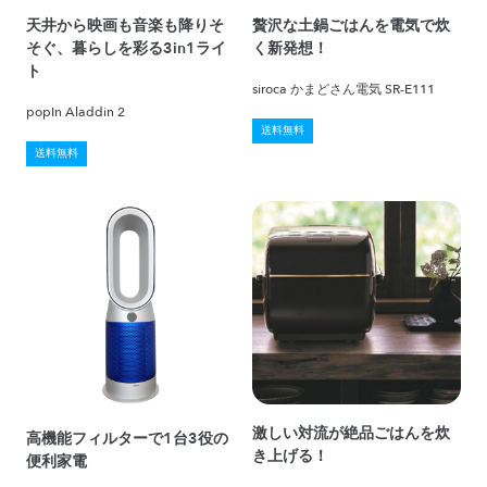
天井から映画も音楽も降りそ
贅沢な土鍋ごはんを電気で炊
そぐ、暮らしを彩る3in1ライ
く新発想！
ト
siroca かまどさん電気 SR-E111
popIn Aladdin 2
送料無料
送料無料
激しい対流が絶品ごはんを炊
高機能フィルターで1台3役の
き上げる！
便利家電