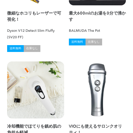
微細なホコリもレーザーで可
最大600mlのお湯を3分で沸か
視化！
す
Dyson V12 Detect Slim Fluffy
BALMUDA The Pot
(SV20 FF)
送料無料
在庫なし
送料無料
在庫なし
冷却機能でほてりを鎮め肌の
VIOにも使えるサロンクオリ
負担を軽減
ティ！