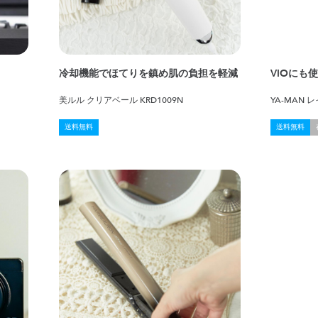
冷却機能でほてりを鎮め肌の負担を軽減
VIOにも
美ルル クリアベール KRD1009N
YA-MAN
送料無料
送料無料