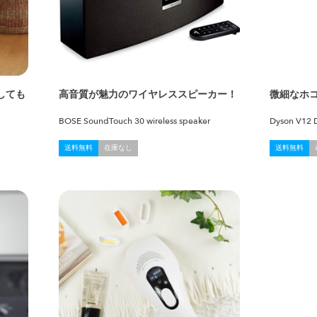
しても
高音質が魅力のワイヤレススピーカー！
微細なホ
BOSE SoundTouch 30 wireless speaker
Dyson V12 D
送料無料
在庫なし
送料無料