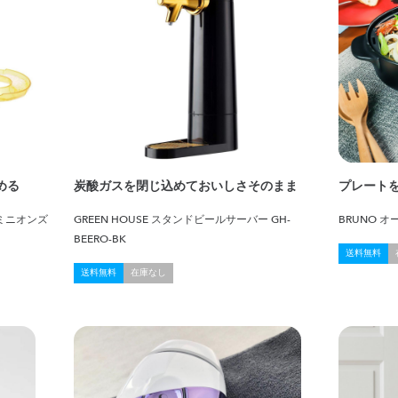
める
炭酸ガスを閉じ込めておいしさそのまま
プレート
ミニオンズ
GREEN HOUSE スタンドビールサーバー GH-
BRUNO 
BEERO-BK
送料無料
送料無料
在庫なし