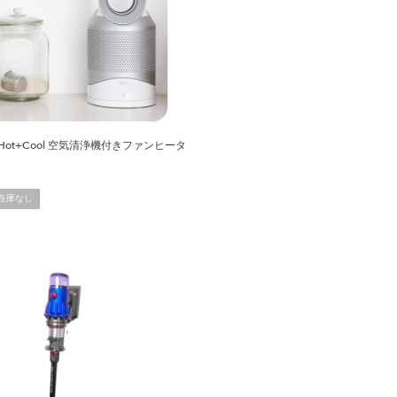
ure Hot+Cool 空気清浄機付きファンヒータ
在庫なし