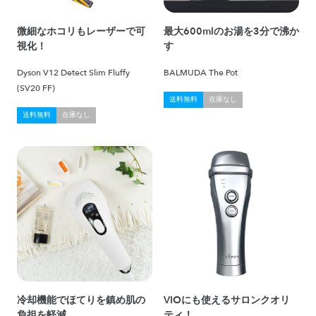
微細なホコリもレーザーで可
最大600mlのお湯を3分で沸か
視化！
す
Dyson V12 Detect Slim Fluffy
BALMUDA The Pot
(SV20 FF)
送料無料
在庫なし
送料無料
在庫なし
冷却機能でほてりを鎮め肌の
VIOにも使えるサロンクオリ
負担を軽減
ティ！