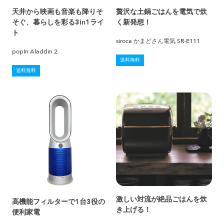
天井から映画も音楽も降りそ
贅沢な土鍋ごはんを電気で炊
そぐ、暮らしを彩る3in1ライ
く新発想！
ト
siroca かまどさん電気 SR-E111
popIn Aladdin 2
送料無料
送料無料
激しい対流が絶品ごはんを炊
高機能フィルターで1台3役の
き上げる！
便利家電