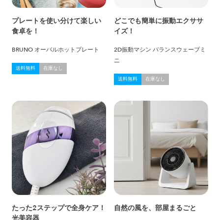
プレートを使い分けて楽しい
どこでも簡単に振動エクササ
食卓を！
イズ！
BRUNO オーバルホットプレート
2D振動マシン バランスウェーブミ
ニ
送料無料
在庫なし
送料無料
在庫なし
たった2ステップで全身ケア！
自然の風を、部屋まるごと
光美容器