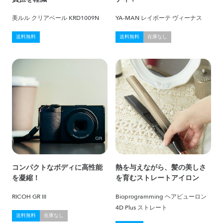
美ルル クリアベール KRD1009N
YA-MAN レイボーテ ヴィーナス
送料無料
送料無料
在庫なし
コンパクトなボディに高性能
熱を与えながら、髪の美しさ
を凝縮！
を育むストレートアイロン
RICOH GR III
Bioprogramming ヘアビューロン
4D Plus ストレート
送料無料
在庫なし