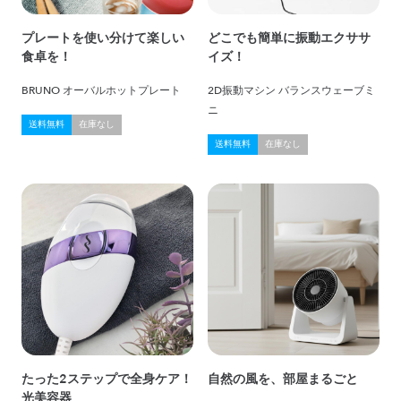
プレートを使い分けて楽しい
どこでも簡単に振動エクササ
食卓を！
イズ！
BRUNO オーバルホットプレート
2D振動マシン バランスウェーブミ
ニ
送料無料
在庫なし
送料無料
在庫なし
たった2ステップで全身ケア！
自然の風を、部屋まるごと
光美容器