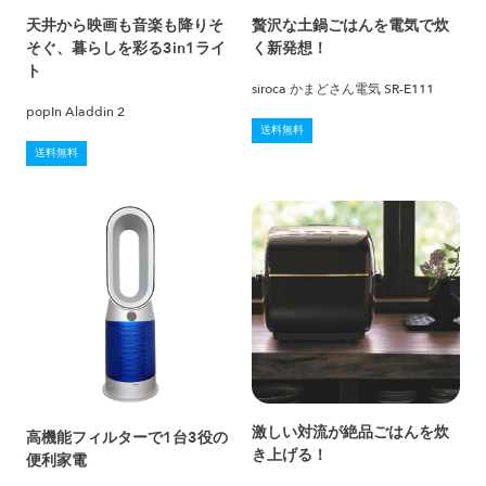
天井から映画も音楽も降りそ
贅沢な土鍋ごはんを電気で炊
そぐ、暮らしを彩る3in1ライ
く新発想！
ト
siroca かまどさん電気 SR-E111
popIn Aladdin 2
送料無料
送料無料
激しい対流が絶品ごはんを炊
高機能フィルターで1台3役の
き上げる！
便利家電