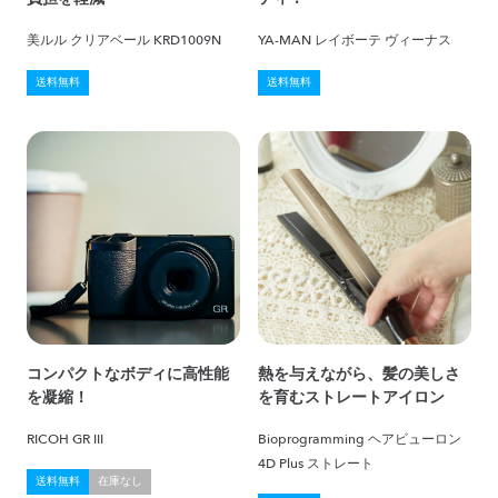
美ルル クリアベール KRD1009N
YA-MAN レイボーテ ヴィーナス
送料無料
送料無料
コンパクトなボディに高性能
熱を与えながら、髪の美しさ
を凝縮！
を育むストレートアイロン
RICOH GR III
Bioprogramming ヘアビューロン
4D Plus ストレート
送料無料
在庫なし