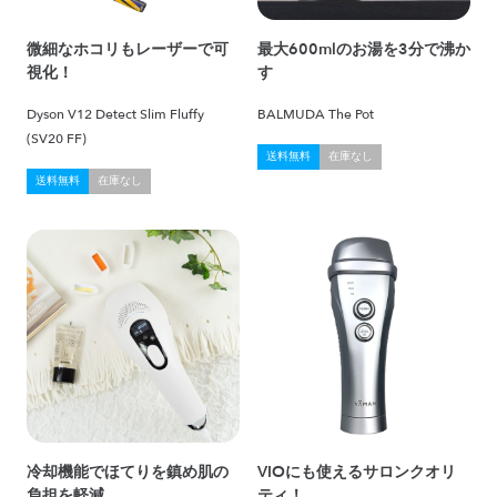
微細なホコリもレーザーで可
最大600mlのお湯を3分で沸か
視化！
す
Dyson V12 Detect Slim Fluffy
BALMUDA The Pot
(SV20 FF)
送料無料
在庫なし
送料無料
在庫なし
冷却機能でほてりを鎮め肌の
VIOにも使えるサロンクオリ
負担を軽減
ティ！