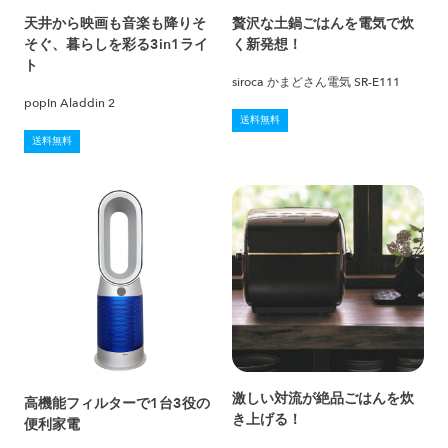
天井から映画も音楽も降りそ
贅沢な土鍋ごはんを電気で炊
そぐ、暮らしを彩る3in1ライ
く新発想！
ト
siroca かまどさん電気 SR-E111
popIn Aladdin 2
送料無料
送料無料
激しい対流が絶品ごはんを炊
高機能フィルターで1台3役の
き上げる！
便利家電