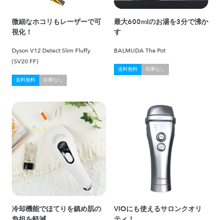
微細なホコリもレーザーで可
最大600mlのお湯を3分で沸か
視化！
す
Dyson V12 Detect Slim Fluffy
BALMUDA The Pot
(SV20 FF)
送料無料
在庫なし
送料無料
在庫なし
冷却機能でほてりを鎮め肌の
VIOにも使えるサロンクオリ
負担を軽減
ティ！