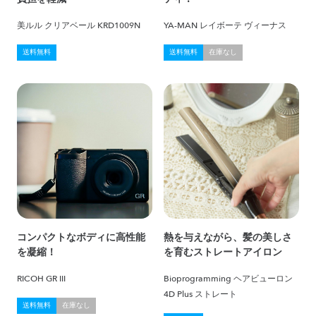
美ルル クリアベール KRD1009N
YA-MAN レイボーテ ヴィーナス
送料無料
送料無料
在庫なし
コンパクトなボディに高性能
熱を与えながら、髪の美しさ
を凝縮！
を育むストレートアイロン
RICOH GR III
Bioprogramming ヘアビューロン
4D Plus ストレート
送料無料
在庫なし