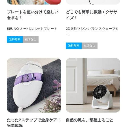
プレートを使い分けて楽しい
どこでも簡単に振動エクササ
食卓を！
イズ！
BRUNO オーバルホットプレート
2D振動マシン バランスウェーブミ
ニ
送料無料
在庫なし
送料無料
在庫なし
たった2ステップで全身ケア！
自然の風を、部屋まるごと
光美容器