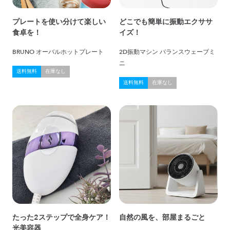
プレートを使い分けて楽しい
どこでも簡単に振動エクササ
食卓を！
イズ！
BRUNO オーバルホットプレート
2D振動マシン バランスウェーブミ
ニ
送料無料
在庫なし
送料無料
在庫なし
たった2ステップで全身ケア！
自然の風を、部屋まるごと
光美容器