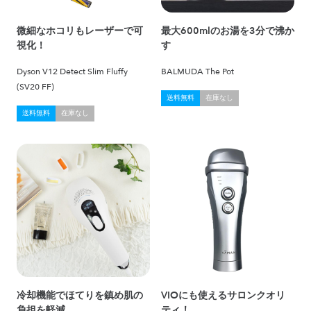
微細なホコリもレーザーで可
最大600mlのお湯を3分で沸か
視化！
す
Dyson V12 Detect Slim Fluffy
BALMUDA The Pot
(SV20 FF)
送料無料
在庫なし
送料無料
在庫なし
冷却機能でほてりを鎮め肌の
VIOにも使えるサロンクオリ
負担を軽減
ティ！