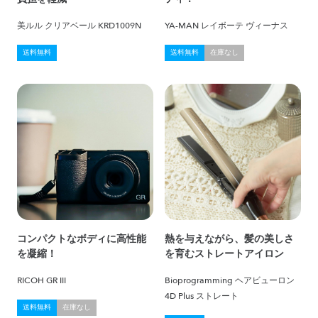
美ルル クリアベール KRD1009N
YA-MAN レイボーテ ヴィーナス
送料無料
送料無料
在庫なし
コンパクトなボディに高性能
熱を与えながら、髪の美しさ
を凝縮！
を育むストレートアイロン
RICOH GR III
Bioprogramming ヘアビューロン
4D Plus ストレート
送料無料
在庫なし