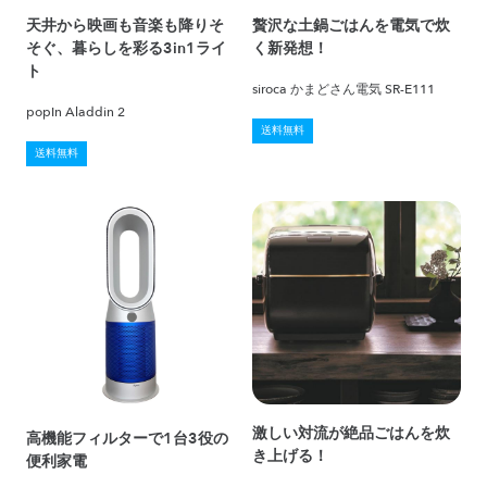
天井から映画も音楽も降りそ
贅沢な土鍋ごはんを電気で炊
そぐ、暮らしを彩る3in1ライ
く新発想！
ト
siroca かまどさん電気 SR-E111
popIn Aladdin 2
送料無料
送料無料
激しい対流が絶品ごはんを炊
高機能フィルターで1台3役の
き上げる！
便利家電