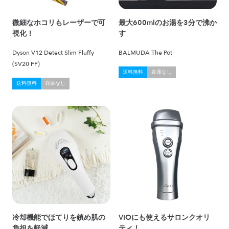
微細なホコリもレーザーで可
最大600mlのお湯を3分で沸か
視化！
す
Dyson V12 Detect Slim Fluffy
BALMUDA The Pot
(SV20 FF)
送料無料
在庫なし
送料無料
在庫なし
冷却機能でほてりを鎮め肌の
VIOにも使えるサロンクオリ
負担を軽減
ティ！