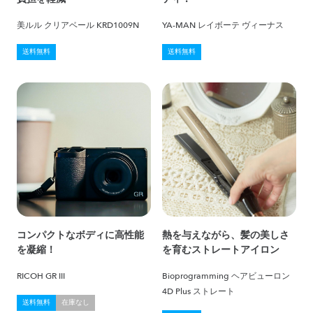
美ルル クリアベール KRD1009N
YA-MAN レイボーテ ヴィーナス
送料無料
送料無料
コンパクトなボディに高性能
熱を与えながら、髪の美しさ
を凝縮！
を育むストレートアイロン
RICOH GR III
Bioprogramming ヘアビューロン
4D Plus ストレート
送料無料
在庫なし