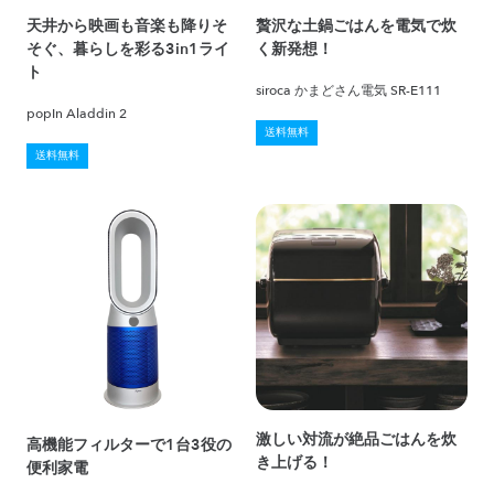
天井から映画も音楽も降りそ
贅沢な土鍋ごはんを電気で炊
そぐ、暮らしを彩る3in1ライ
く新発想！
ト
siroca かまどさん電気 SR-E111
popIn Aladdin 2
送料無料
送料無料
激しい対流が絶品ごはんを炊
高機能フィルターで1台3役の
き上げる！
便利家電