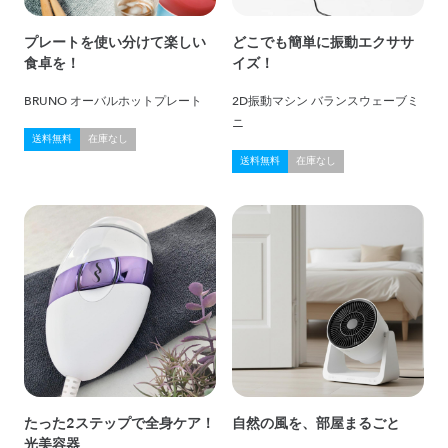
プレートを使い分けて楽しい
どこでも簡単に振動エクササ
食卓を！
イズ！
BRUNO オーバルホットプレート
2D振動マシン バランスウェーブミ
ニ
送料無料
在庫なし
送料無料
在庫なし
たった2ステップで全身ケア！
自然の風を、部屋まるごと
光美容器