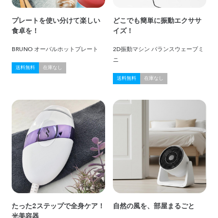
プレートを使い分けて楽しい
どこでも簡単に振動エクササ
食卓を！
イズ！
BRUNO オーバルホットプレート
2D振動マシン バランスウェーブミ
ニ
送料無料
在庫なし
送料無料
在庫なし
たった2ステップで全身ケア！
自然の風を、部屋まるごと
光美容器