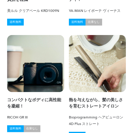
美ルル クリアベール KRD1009N
YA-MAN レイボーテ ヴィーナス
送料無料
送料無料
在庫なし
コンパクトなボディに高性能
熱を与えながら、髪の美しさ
を凝縮！
を育むストレートアイロン
RICOH GR III
Bioprogramming ヘアビューロン
4D Plus ストレート
送料無料
在庫なし