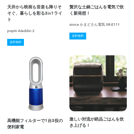
天井から映画も音楽も降りそ
贅沢な土鍋ごはんを電気で炊
そぐ、暮らしを彩る3in1ライ
く新発想！
ト
siroca かまどさん電気 SR-E111
popIn Aladdin 2
送料無料
送料無料
激しい対流が絶品ごはんを炊
高機能フィルターで1台3役の
き上げる！
便利家電