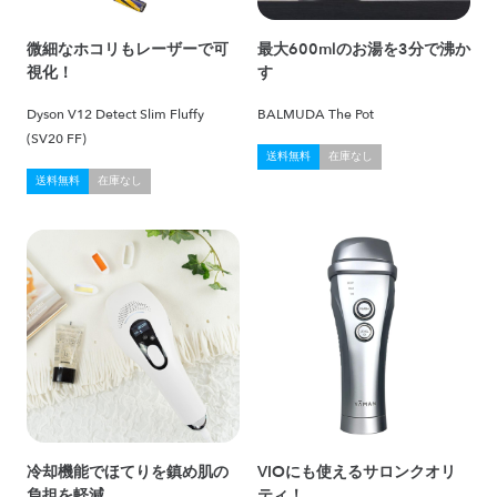
微細なホコリもレーザーで可
最大600mlのお湯を3分で沸か
視化！
す
Dyson V12 Detect Slim Fluffy
BALMUDA The Pot
(SV20 FF)
送料無料
在庫なし
送料無料
在庫なし
冷却機能でほてりを鎮め肌の
VIOにも使えるサロンクオリ
負担を軽減
ティ！