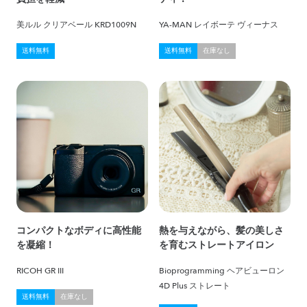
美ルル クリアベール KRD1009N
YA-MAN レイボーテ ヴィーナス
送料無料
送料無料
在庫なし
コンパクトなボディに高性能
熱を与えながら、髪の美しさ
を凝縮！
を育むストレートアイロン
RICOH GR III
Bioprogramming ヘアビューロン
4D Plus ストレート
送料無料
在庫なし