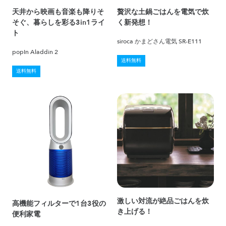
天井から映画も音楽も降りそ
贅沢な土鍋ごはんを電気で炊
そぐ、暮らしを彩る3in1ライ
く新発想！
ト
siroca かまどさん電気 SR-E111
popIn Aladdin 2
送料無料
送料無料
激しい対流が絶品ごはんを炊
高機能フィルターで1台3役の
き上げる！
便利家電