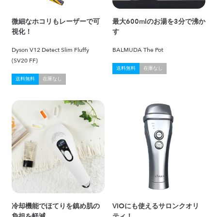
微細なホコリもレーザーで可
最大600mlのお湯を3分で沸か
視化！
す
Dyson V12 Detect Slim Fluffy
BALMUDA The Pot
(SV20 FF)
送料無料
在庫なし
送料無料
在庫なし
冷却機能でほてりを鎮め肌の
VIOにも使えるサロンクオリ
負担を軽減
ティ！