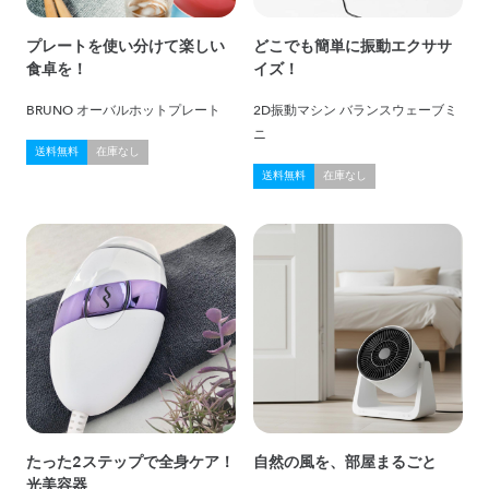
プレートを使い分けて楽しい
どこでも簡単に振動エクササ
食卓を！
イズ！
BRUNO オーバルホットプレート
2D振動マシン バランスウェーブミ
ニ
送料無料
在庫なし
送料無料
在庫なし
たった2ステップで全身ケア！
自然の風を、部屋まるごと
光美容器