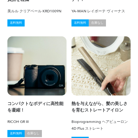
美ルル クリアベール KRD1009N
YA-MAN レイボーテ ヴィーナス
送料無料
送料無料
在庫なし
コンパクトなボディに高性能
熱を与えながら、髪の美しさ
を凝縮！
を育むストレートアイロン
RICOH GR III
Bioprogramming ヘアビューロン
4D Plus ストレート
送料無料
在庫なし