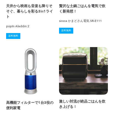
天井から映画も音楽も降りそ
贅沢な土鍋ごはんを電気で炊
そぐ、暮らしを彩る3in1ライ
く新発想！
ト
siroca かまどさん電気 SR-E111
popIn Aladdin 2
送料無料
送料無料
激しい対流が絶品ごはんを炊
高機能フィルターで1台3役の
き上げる！
便利家電