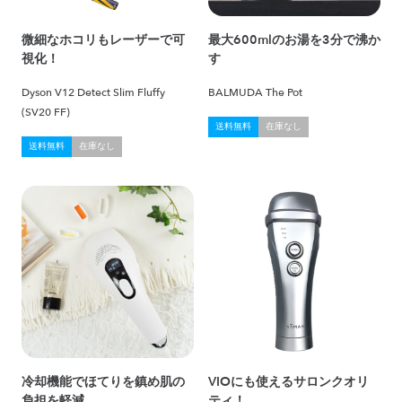
微細なホコリもレーザーで可
最大600mlのお湯を3分で沸か
視化！
す
Dyson V12 Detect Slim Fluffy
BALMUDA The Pot
(SV20 FF)
送料無料
在庫なし
送料無料
在庫なし
冷却機能でほてりを鎮め肌の
VIOにも使えるサロンクオリ
負担を軽減
ティ！