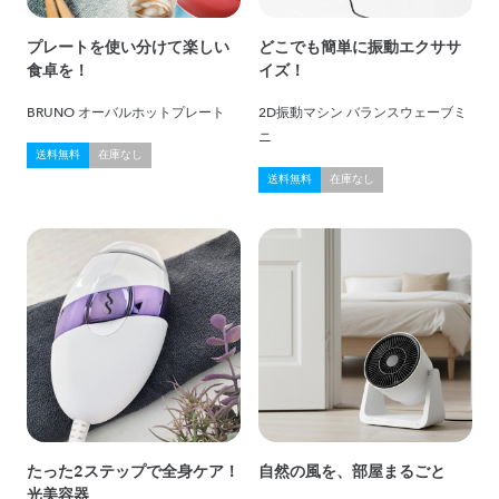
プレートを使い分けて楽しい
どこでも簡単に振動エクササ
食卓を！
イズ！
BRUNO オーバルホットプレート
2D振動マシン バランスウェーブミ
ニ
送料無料
在庫なし
送料無料
在庫なし
たった2ステップで全身ケア！
自然の風を、部屋まるごと
光美容器