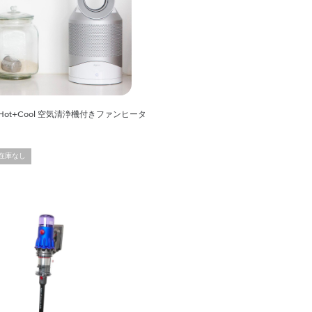
ure Hot+Cool 空気清浄機付きファンヒータ
在庫なし