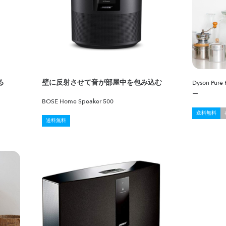
る
壁に反射させて音が部屋中を包み込む
Dyson P
ー
BOSE Home Speaker 500
送料無料
送料無料