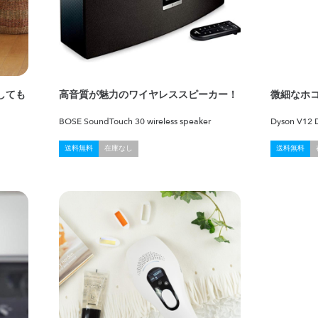
しても
高音質が魅力のワイヤレススピーカー！
微細なホ
BOSE SoundTouch 30 wireless speaker
Dyson V12 D
送料無料
在庫なし
送料無料