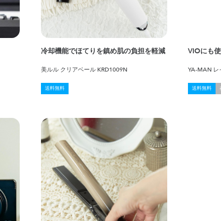
冷却機能でほてりを鎮め肌の負担を軽減
VIOにも
美ルル クリアベール KRD1009N
YA-MAN
送料無料
送料無料