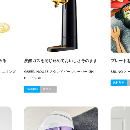
める
炭酸ガスを閉じ込めておいしさそのまま
プレート
ミニオンズ
GREEN HOUSE スタンドビールサーバー GH-
BRUNO 
BEERO-BK
送料無料
送料無料
在庫なし