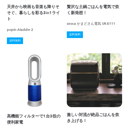
天井から映画も音楽も降りそ
贅沢な土鍋ごはんを電気で炊
そぐ、暮らしを彩る3in1ライ
く新発想！
ト
siroca かまどさん電気 SR-E111
popIn Aladdin 2
送料無料
送料無料
激しい対流が絶品ごはんを炊
高機能フィルターで1台3役の
き上げる！
便利家電