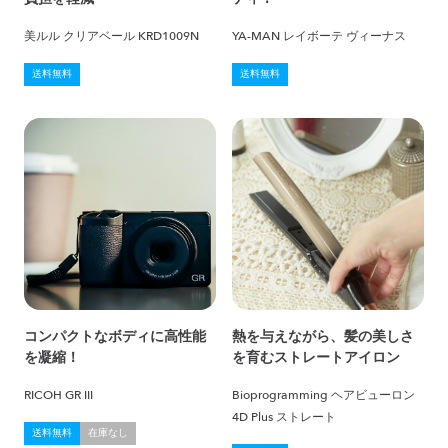
美ルル クリアベール KRD1009N
YA-MAN レイボーテ ヴィーナス
送料無料
送料無料
コンパクトなボディに高性能
熱を与えながら、髪の美しさ
を凝縮！
を育むストレートアイロン
RICOH GR III
Bioprogramming ヘアビューロン
4D Plus ストレート
送料無料
在庫なし