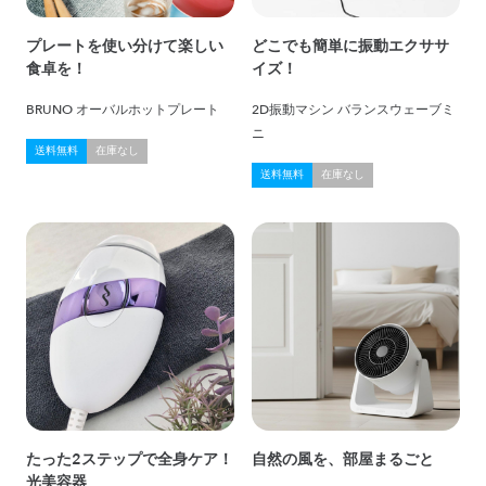
プレートを使い分けて楽しい
どこでも簡単に振動エクササ
食卓を！
イズ！
BRUNO オーバルホットプレート
2D振動マシン バランスウェーブミ
ニ
送料無料
在庫なし
送料無料
在庫なし
たった2ステップで全身ケア！
自然の風を、部屋まるごと
光美容器