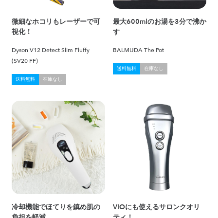
微細なホコリもレーザーで可
最大600mlのお湯を3分で沸か
視化！
す
Dyson V12 Detect Slim Fluffy
BALMUDA The Pot
(SV20 FF)
送料無料
在庫なし
送料無料
在庫なし
冷却機能でほてりを鎮め肌の
VIOにも使えるサロンクオリ
負担を軽減
ティ！