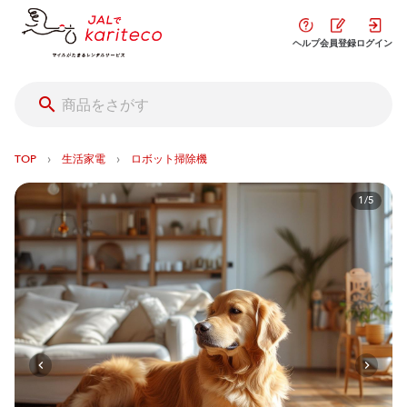
ヘルプ
会員登録
ログイン
›
›
TOP
生活家電
ロボット掃除機
1/5