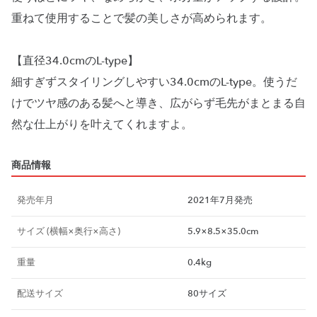
重ねて使用することで髪の美しさが高められます。
【直径34.0cmのL-type】
細すぎずスタイリングしやすい34.0cmのL-type。使うだ
けでツヤ感のある髪へと導き、広がらず毛先がまとまる自
商品情報
発売年月
2021年7月発売
サイズ (横幅×奥行×高さ)
5.9×8.5×35.0cm
重量
0.4kg
配送サイズ
80サイズ