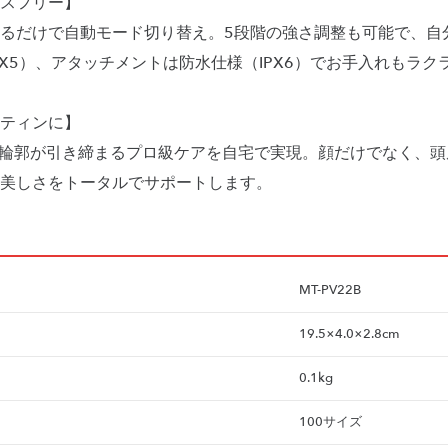
スフリー】
るだけで自動モード切り替え。5段階の強さ調整も可能で、自
X5）、アタッチメントは防水仕様（IPX6）でお手入れもラク
ティンに】
や輪郭が引き締まるプロ級ケアを自宅で実現。顔だけでなく、
美しさをトータルでサポートします。
MT-PV22B
19.5×4.0×2.8cm
0.1kg
100サイズ