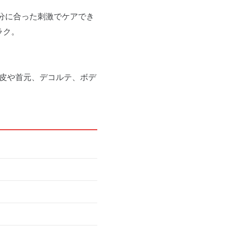
分に合った刺激でケアでき
ラク。
頭皮や首元、デコルテ、ボデ