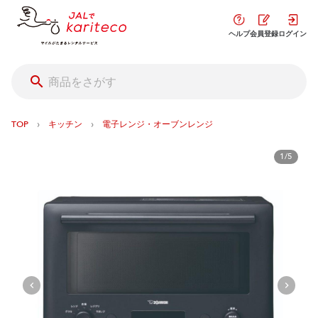
ヘルプ
会員登録
ログイン
›
›
TOP
キッチン
電子レンジ・オーブンレンジ
1/5