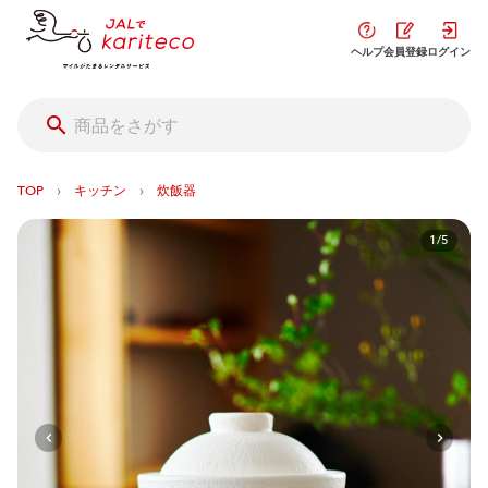
ヘルプ
会員登録
ログイン
›
›
TOP
キッチン
炊飯器
1/5