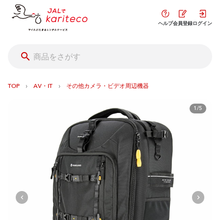
ヘルプ
会員登録
ログイン
›
›
TOP
AV・IT
その他カメラ・ビデオ周辺機器
1/5