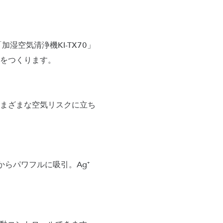
湿空気清浄機KI-TX70」
をつくります。
さまざまな空気リスクに立ち
らパワフルに吸引。Ag⁺