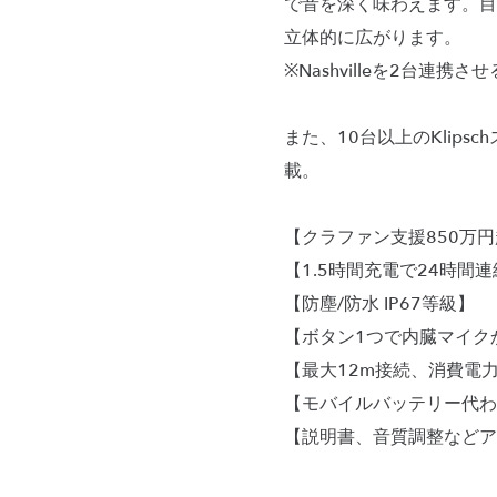
で音を深く味わえます。目
立体的に広がります。
※Nashvilleを2台連
また、10台以上のKlip
載。
【クラファン支援850万
【1.5時間充電で24時間
【防塵/防水 IP67等級】
【ボタン1つで内臓マイク
【最大12m接続、消費電力を抑
【モバイルバッテリー代わ
【説明書、音質調整などア