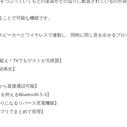
をつぶっていてもどの楽器がどの辺りに配置されているのか容
携させることで可能な機能です。
schスピーカーとワイヤレスで連動し、同時に同じ音を出せるブ
円超え！TVでもゲストが大絶賛】
連続再生】
から直接通話可能】
えるBluetooth 5.3】
りになるリバース充電機能】
プリでまとめて管理】