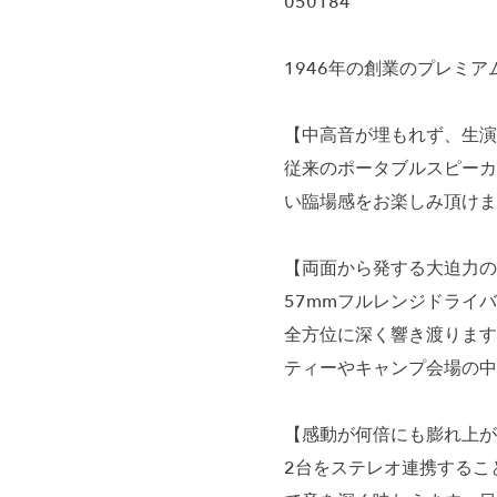
050184
1946年の創業のプレミアム
【中高音が埋もれず、生演
従来のポータブルスピーカ
い臨場感をお楽しみ頂けま
【両面から発する大迫力の3
57mmフルレンジドライ
全方位に深く響き渡ります。
ティーやキャンプ会場の中
【感動が何倍にも膨れ上が
2台をステレオ連携するこ