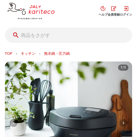
ヘルプ
会員登録
ログイン
›
›
TOP
キッチン
無水鍋・圧力鍋
1/3