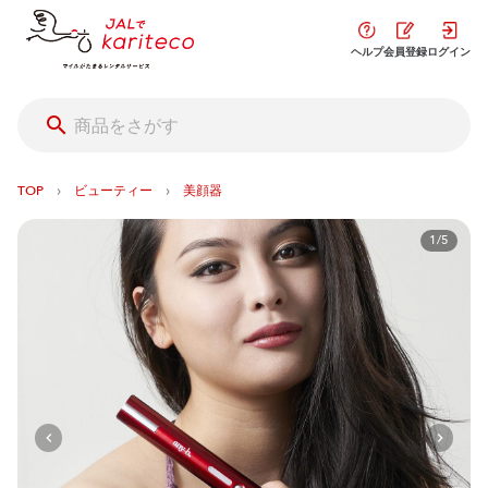
ヘルプ
会員登録
ログイン
›
›
TOP
ビューティー
美顔器
1/5