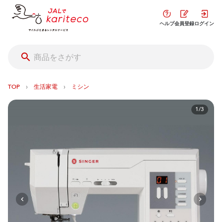
ヘルプ
会員登録
ログイン
›
›
TOP
生活家電
ミシン
1/3