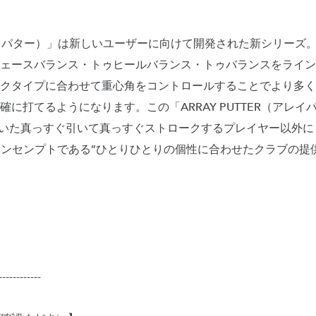
（アレイパター）」は新しいユーザーに向けて開発された新シリー
ェースバランス・トゥヒールバランス・トゥバランスをライン
クタイプに合わせて重心角をコントロールすることでより多く
に打てるようになります。この「ARRAY PUTTER（アレ
が適していた真っすぐ引いて真っすぐストロークするプレイヤー以外
ドコンセンプトである”ひとりひとりの個性に合わせたクラブの提
------------