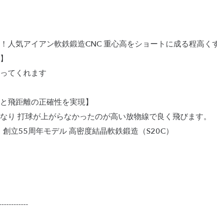
！人気アイアン軟鉄鍛造CNC 重心高をショートに成る程高く
】
ってくれます
と飛距離の正確性を実現】
なり 打球が上がらなかったのが高い放物線で良く飛びます。
 創立55周年モデル 高密度結晶軟鉄鍛造（S20C）
------------