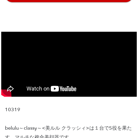
10319
belulu～classy～<美ルル クラッシィ>は１台で5役を果た
す、マルチな複合美顔器です。