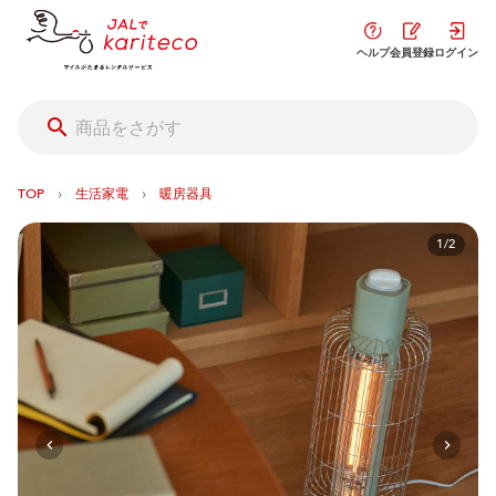
ヘルプ
会員登録
ログイン
›
›
TOP
生活家電
暖房器具
1/2