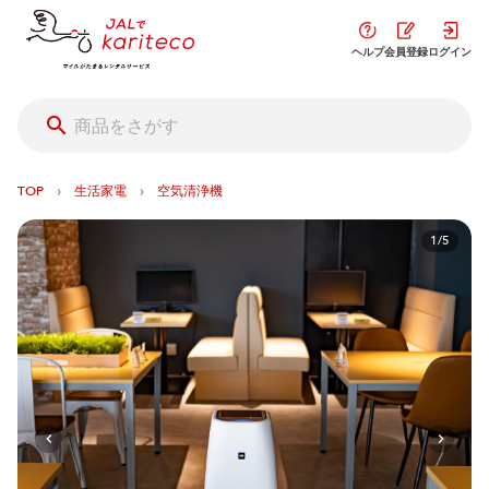
ヘルプ
会員登録
ログイン
›
›
TOP
生活家電
空気清浄機
1/5