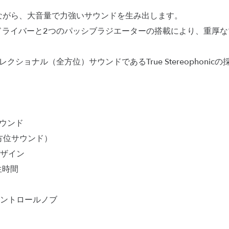
ンパクトながら、大音量で力強いサウンドを生み出します。
ドライバーと2つのパッシブラジエーターの搭載により、重厚
ディレクショナル（全方位）サウンドであるTrue Stereophon
】
サウンド
c（全方位サウンド）
ザイン
生時間
）
ントロールノブ