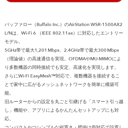
バッファロー（Buffalo Inc.）のAirStation WSR‑1500AX2
L/Nは、Wi‑Fi 6 （IEEE 802.11ax）に対応したエントリー
モデル。
5GHz帯で最大1,201 Mbps、2.4GHz帯で最大300 Mbps
（理論値）の高速通信を実現。OFDMAやMU‑MIMOによ
り多数機器の同時接続でも安定、高速化を実現します。
さらにWi‑Fi EasyMesh™対応で、複数機器を接続するこ
とで家中に広がるメッシュネットワークを簡単に構築可
能。
旧ルーターからの設定を丸ごと引継げる「スマート引っ越
し」機能や、アプリによるかんたんセットアップにも対
応。
コンパクトかつシンプルな縦置き・壁掛け両対応で設置し