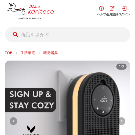
ヘルプ
会員登録
ログイン
›
›
TOP
生活家電
暖房器具
1/3