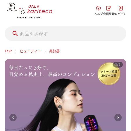
ヘルプ
会員登録
ログイン
›
›
TOP
ビューティー
美顔器
1/5