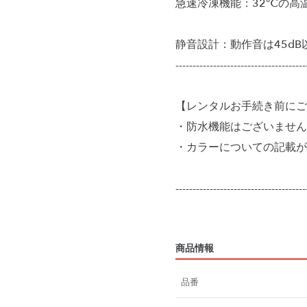
急速冷凍機能：32℃の高
静音設計：動作音は45d
--------------------------------------
【レンタルお手続き前にご
・防水機能はございません
・カラーについての記載が
--------------------------------------
商品情報
品番