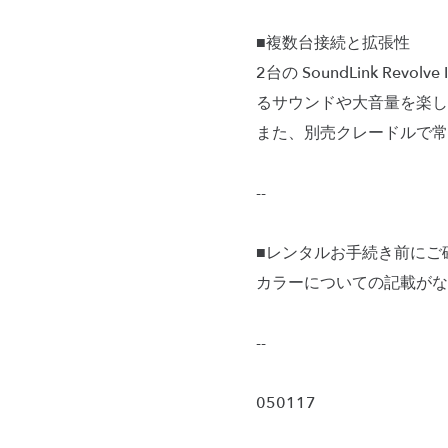
■複数台接続と拡張性
2台の SoundLink 
るサウンドや大音量を楽し
また、別売クレードルで常に
--
■レンタルお手続き前にご
カラーについての記載がな
--
050117