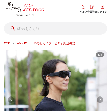
ヘルプ
会員登録
ログイン
›
›
TOP
AV・IT
その他カメラ・ビデオ周辺機器
1/3