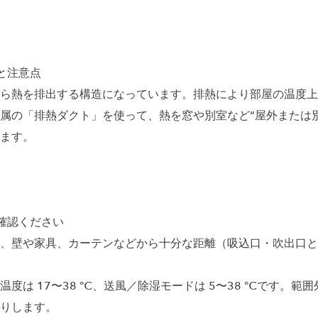
と注意点
ら熱を排出する構造になっています。排熱により部屋の温度上
属の「排熱ダクト」を使って、熱を窓や別室など“屋外または
ます。
確認ください
、壁や家具、カーテンなどから十分な距離（吸込口・吹出口とも
度は 17〜38 ℃、送風／除湿モードは 5〜38 ℃です。範
りします。