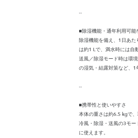
--
■除湿機能・通年利用可能
除湿機能を備え、1日あたり
は約1 Lで、満水時には
送風／除湿モード時は環境温
の湿気・結露対策など、1
--
■携帯性と使いやすさ
本体の重さは約6.5 k
冷風・除湿・送風の3モー
に使えます。