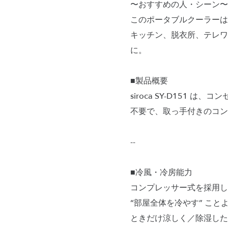
〜おすすめの人・シーン〜
このポータブルクーラーは
キッチン、脱衣所、テレワ
に。
■製品概要
siroca SY-D15
不要で、取っ手付きのコン
--
■冷風・冷房能力
コンプレッサー式を採用し
“部屋全体を冷やす” こと
ときだけ涼しく／除湿した