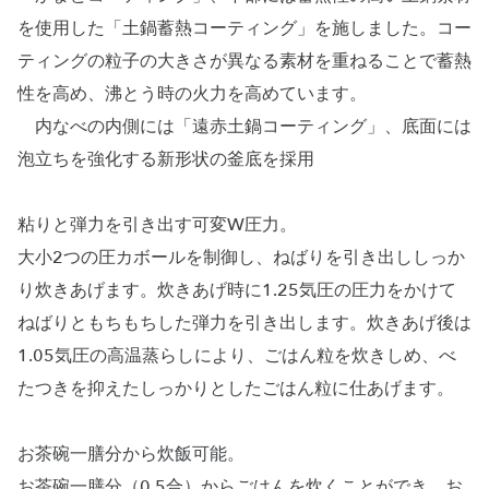
を使用した「土鍋蓄熱コーティング」を施しました。コー
ティングの粒子の大きさが異なる素材を重ねることで蓄熱
性を高め、沸とう時の火力を高めています。
内なべの内側には「遠赤土鍋コーティング」、底面には
泡立ちを強化する新形状の釜底を採用
粘りと弾力を引き出す可変W圧力。
大小2つの圧カボールを制御し、ねばりを引き出ししっか
り炊きあげます。炊きあげ時に1.25気圧の圧力をかけて
ねばりともちもちした弾力を引き出します。炊きあげ後は
1.05気圧の高温蒸らしにより、ごはん粒を炊きしめ、べ
たつきを抑えたしっかりとしたごはん粒に仕あげます。
お茶碗一膳分から炊飯可能。
お茶碗一膳分（0.5合）からごはんを炊くことができ、お