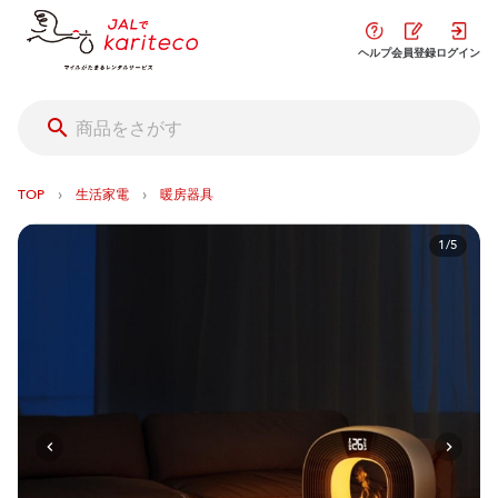
ヘルプ
会員登録
ログイン
›
›
TOP
生活家電
暖房器具
1/5